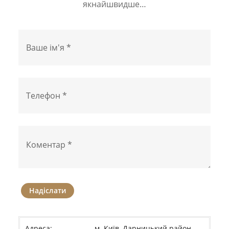
якнайшвидше…
Надіслати
Адреса:
м. Київ, Дарницький район,