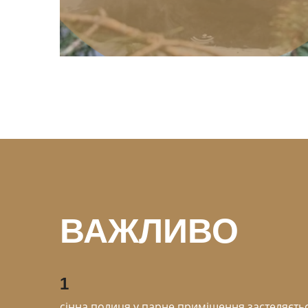
ВАЖЛИВО
1
сінна полиця у парне приміщення застеляєтьс