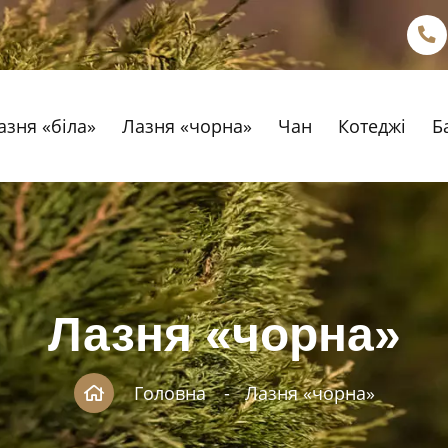
азня «біла»
Лазня «чорна»
Чан
Котеджі
Б
Лазня «чорна»
Головна
Лазня «чорна»