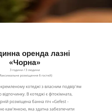
динна оренда лазні
«Чорна»
3 години / 3 людини
Максимальне розміщення 6 гостей)
окремленому котеджі з власним подвір'ям
відпочинку. В котеджі є фітокімната,
рній розміщена банна піч «Gefest -
ою кам'янкою, яка здатна забезпечити