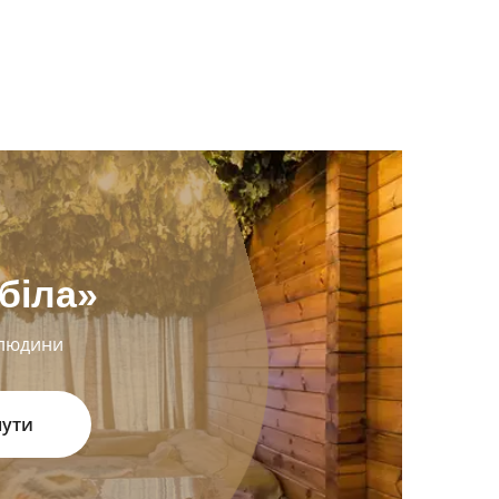
біла»
 людини
нути