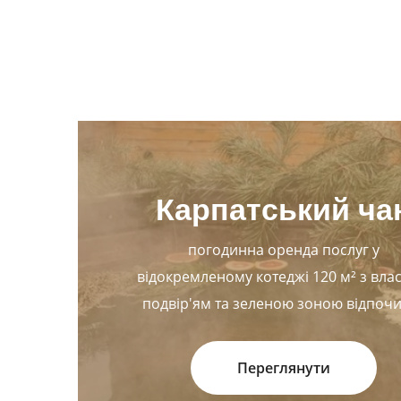
Карпатський ча
погодинна оренда послуг у
відокремленому котеджі 120 м² з вла
подвір'ям та зеленою зоною відпоч
Переглянути