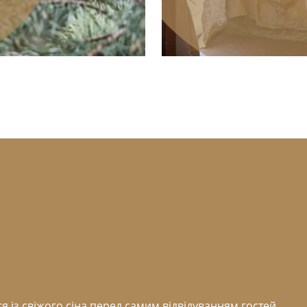
я із свіжого сіна перед самим відвідуванням гостей