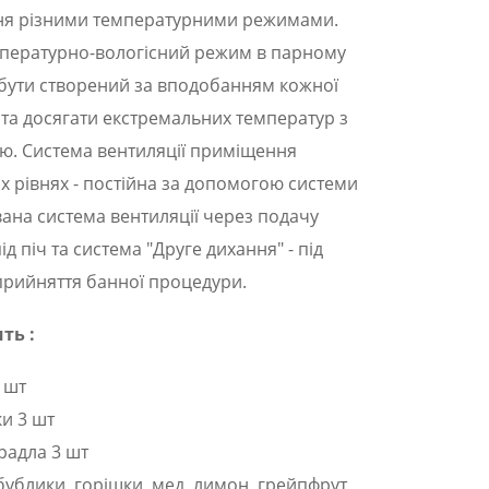
я різними температурними режимами.
мпературно-вологісний режим в парному
бути створений за вподобанням кожної
 та досягати екстремальних температур з
ю. Система вентиляції приміщення
х рівнях - постійна за допомогою системи
вана система вентиляції через подачу
ід піч та система "Друге дихання" - під
прийняття банної процедури.
ть :
 шт
и 3 шт
радла 3 шт
бублики, горішки, мед, лимон, грейпфрут,