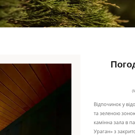
Пого
(
Відпочинок у від
та зеленою зоною 
камінна зала в па
Ураган» з закрит