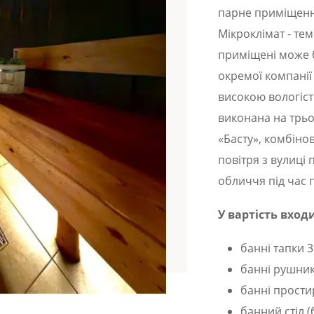
парне приміщенн
Мікроклімат - те
приміщені може 
окремої компанії
високою вологіст
виконана на трьо
«Басту», комбіно
повітря з вулиці п
обличчя під час 
У вартість входи
банні тапки 3
банні рушник
банні прости
банний стіл (