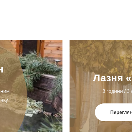
н
Лазня «
сним
3 години / 3
инку
Перегля